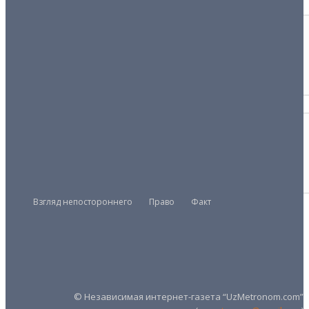
НАЗНАЧЕНИЯ
Движение по горизонтали
20/11/2025
СИТУАЦИЯ
Вступление в ВТО может и затянуться
16/07/2025
Взгляд непостороннего
Право
Факт
Президент
Правительство
Парламент
UZMETRONOM
.COM
© Независимая интернет-газета “UzMetronom.com”