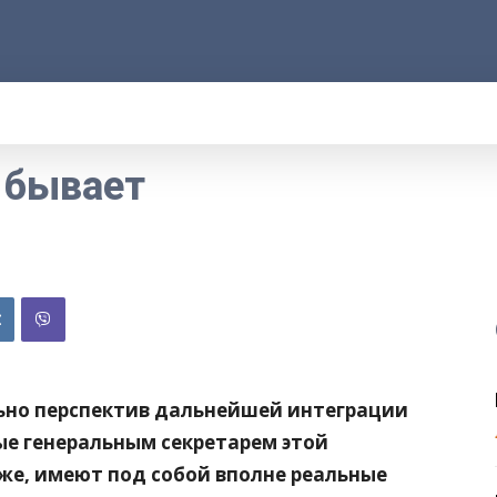
АРОД
ПРАВО
РАКУРС
ФАКТ
MOR
е бывает
ьно перспектив дальнейшей интеграции
ые генеральным секретарем этой
е, имеют под собой вполне реальные