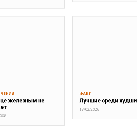
АЧЕНИЯ
ФАКТ
це железным не
Лучшие среди худши
ает
13/02/2026
2008