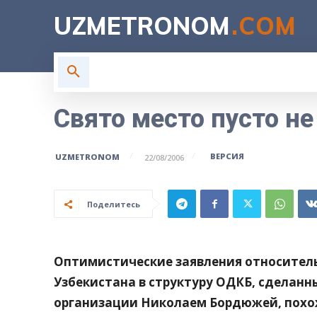
UZMETRONOM
.COM
ГЛАВНАЯ
ВЛАСТЬ
Н
Свято место пусто н
ВЕРСИЯ
UZMETRONOM
22/08/2006
Поделитесь
Оптимистические заявления относител
Узбекистана в структуру ОДКБ, сделанн
организации Николаем Бордюжей, похож