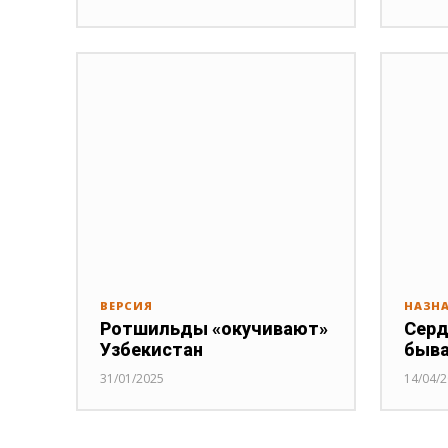
ВЕРСИЯ
НАЗН
Ротшильды «окучивают»
Серд
Узбекистан
быв
31/01/2025
14/04/