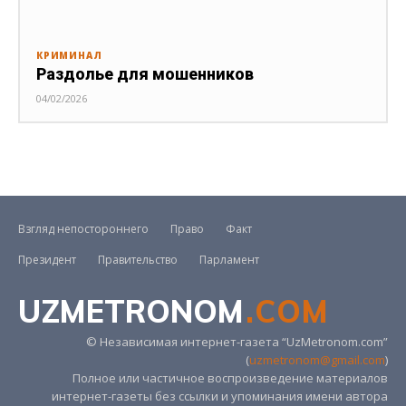
КРИМИНАЛ
Раздолье для мошенников
04/02/2026
Взгляд непостороннего
Право
Факт
Президент
Правительство
Парламент
UZMETRONOM
.COM
© Независимая интернет-газета “UzMetronom.com”
(
uzmetronom@gmail.com
)
Полное или частичное воспроизведение материалов
интернет-газеты без ссылки и упоминания имени автора