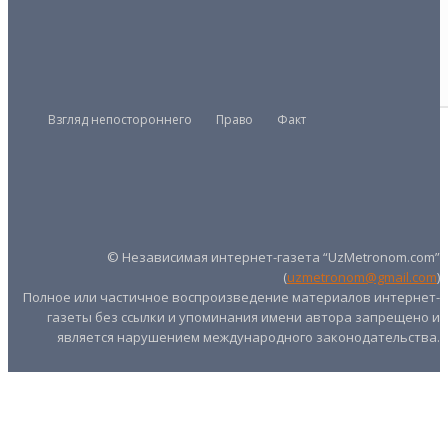
КРИМИНАЛ
Раздолье для мошенников
04/02/2026
Взгляд непостороннего
Право
Факт
Президент
Правительство
Парламент
UZMETRONOM
.COM
© Независимая интернет-газета “UzMetronom.com”
(
uzmetronom@gmail.com
)
Полное или частичное воспроизведение материалов интернет-
газеты без ссылки и упоминания имени автора запрещено и
является нарушением международного законодательства.