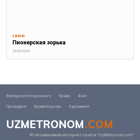
СВЯЗИ
Пионерская зорька
28/08/2009
Взгляд непостороннего
Право
Факт
Президент
Правительство
Парламент
UZMETRONOM
.COM
© Независимая интернет-газета “UzMetronom.com”