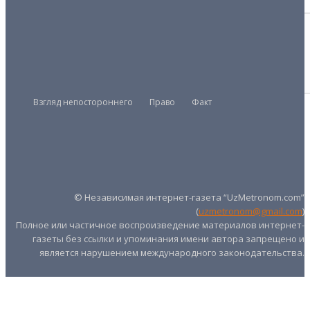
СОСЕДИ
Каждый сверчок знай свой шесток
13/03/2026
Взгляд непостороннего
Право
Факт
Президент
Правительство
Парламент
UZMETRONOM
.COM
© Независимая интернет-газета “UzMetronom.com”
(
uzmetronom@gmail.com
)
Полное или частичное воспроизведение материалов интернет-
газеты без ссылки и упоминания имени автора запрещено и
является нарушением международного законодательства.