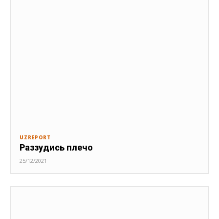
UZREPORT
Раззудись плечо
25/12/2021