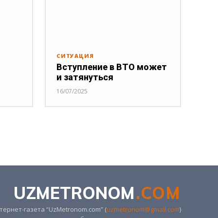
СИТУАЦИЯ
Вступление в ВТО может
и затянуться
16/07/2025
UZMETRONOM
.COM
ернет-газета “UzMetronom.com” (
uzmetronom@gmail.com
)