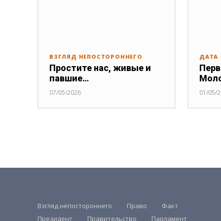
ВЗГЛЯД НЕПОСТОРОННЕГО
ДАТА
Простите нас, живые и
Перв
павшие…
Мол
07/05/2026
01/05/
Взгляд непостороннего
Право
Факт
Президент
Правительство
Парламент