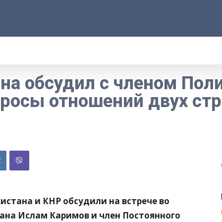
АРОД
ПРАВО
РАКУРС
ФАКТ
MOR
на обсудил с членом Пол
росы отношений двух стр
истана и КНР обсудили на встрече во
тана Ислам Каримов и член Постоянного